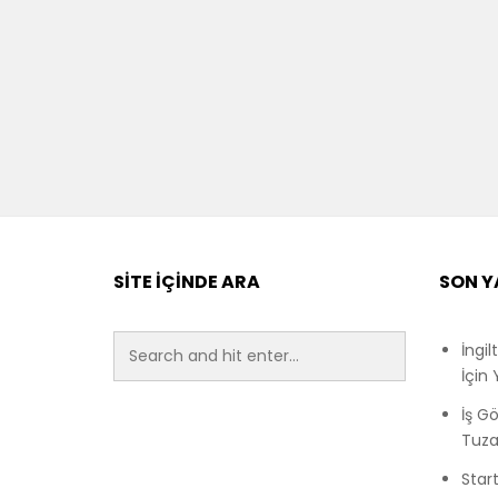
SITE İÇINDE ARA
SON Y
İngi
İçin
İş G
Tuza
Start