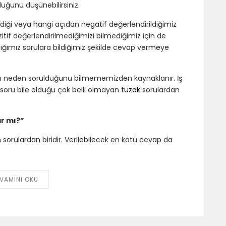
duğunu düşünebilirsiniz.
iği veya hangi açıdan negatif değerlendirildiğimiz
tif değerlendirilmediğimizi bilmediğimiz için de
ştığımız sorulara bildiğimiz şekilde cevap vermeye
un neden sorulduğunu bilmememizden kaynaklanır. İş
oru bile olduğu çok belli olmayan
tuzak
sorulardan
ar mı?”
 sorulardan biridir. Verilebilecek en kötü cevap da
VAMINI OKU