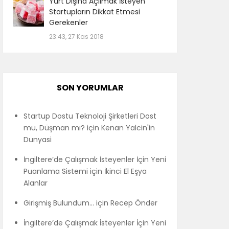
Yurt Dışına Açılmak İsteyen
Startupların Dikkat Etmesi
Gerekenler
23:43, 27 Kas 2018
SON YORUMLAR
Startup Dostu Teknoloji Şirketleri Dost
mu, Düşman mı?
için
Kenan Yalcin'in
Dunyasi
İngiltere’de Çalışmak İsteyenler İçin Yeni
Puanlama Sistemi
için
İkinci El Eşya
Alanlar
Girişmiş Bulundum…
için
Recep Önder
İngiltere’de Çalışmak İsteyenler İçin Yeni