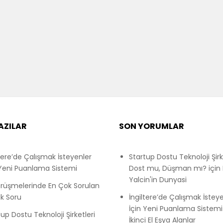
AZILAR
SON YORUMLAR
ltere’de Çalışmak İsteyenler
Startup Dostu Teknoloji Şirk
 Yeni Puanlama Sistemi
Dost mu, Düşman mı?
için
Yalcin'in Dunyasi
örüşmelerinde En Çok Sorulan
k Soru
İngiltere’de Çalışmak İstey
İçin Yeni Puanlama Sistemi
up Dostu Teknoloji Şirketleri
İkinci El Eşya Alanlar