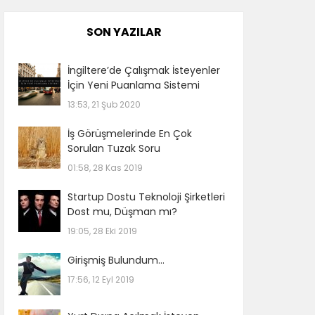
SON YAZILAR
İngiltere’de Çalışmak İsteyenler
İçin Yeni Puanlama Sistemi
13:53, 21 Şub 2020
İş Görüşmelerinde En Çok
Sorulan Tuzak Soru
01:58, 28 Kas 2019
Startup Dostu Teknoloji Şirketleri
Dost mu, Düşman mı?
19:05, 28 Eki 2019
Girişmiş Bulundum…
17:56, 12 Eyl 2019