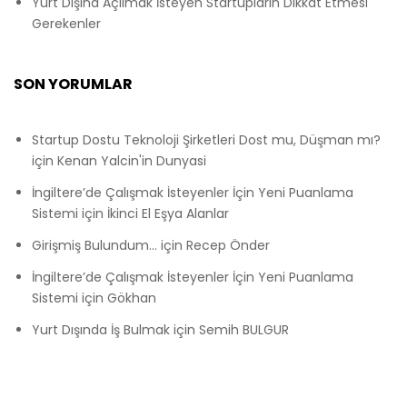
Yurt Dışına Açılmak İsteyen Startupların Dikkat Etmesi
Gerekenler
SON YORUMLAR
Startup Dostu Teknoloji Şirketleri Dost mu, Düşman mı?
için
Kenan Yalcin'in Dunyasi
İngiltere’de Çalışmak İsteyenler İçin Yeni Puanlama
Sistemi
için
İkinci El Eşya Alanlar
Girişmiş Bulundum…
için
Recep Önder
İngiltere’de Çalışmak İsteyenler İçin Yeni Puanlama
Sistemi
için
Gökhan
Yurt Dışında İş Bulmak
için
Semih BULGUR