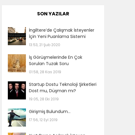
SON YAZILAR
İngiltere’de Çalışmak İsteyenler
İçin Yeni Puanlama Sistemi
13:53, 21 Şub 2020
İş Görüşmelerinde En Çok
Sorulan Tuzak Soru
01:58, 28 Kas 2019
Startup Dostu Teknoloji Şirketleri
Dost mu, Düşman mı?
19:05, 28 Eki 2019
Girişmiş Bulundum…
17:56, 12 Eyl 2019