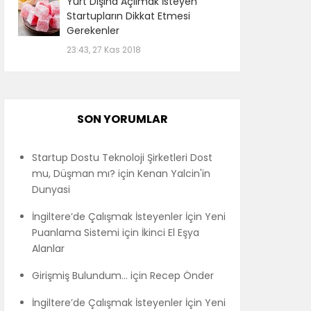
Yurt Dışına Açılmak İsteyen
Startupların Dikkat Etmesi
Gerekenler
23:43, 27 Kas 2018
SON YORUMLAR
Startup Dostu Teknoloji Şirketleri Dost
mu, Düşman mı?
için
Kenan Yalcin'in
Dunyasi
İngiltere’de Çalışmak İsteyenler İçin Yeni
Puanlama Sistemi
için
İkinci El Eşya
Alanlar
Girişmiş Bulundum…
için
Recep Önder
İngiltere’de Çalışmak İsteyenler İçin Yeni