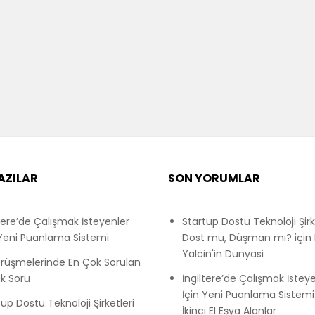
AZILAR
SON YORUMLAR
ltere’de Çalışmak İsteyenler
Startup Dostu Teknoloji Şirk
 Yeni Puanlama Sistemi
Dost mu, Düşman mı?
için
Yalcin'in Dunyasi
örüşmelerinde En Çok Sorulan
k Soru
İngiltere’de Çalışmak İstey
İçin Yeni Puanlama Sistemi
up Dostu Teknoloji Şirketleri
İkinci El Eşya Alanlar