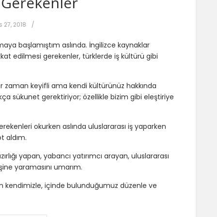
 Gerekenler
 27, 2018
/
maya başlamıştım aslında. İngilizce kaynaklar
kkat edilmesi gerekenler, türklerde iş kültürü gibi
 her zaman keyifli ama kendi kültürünüz hakkında
 sükunet gerektiriyor; özellikle bizim gibi eleştiriye
 gerekenleri okurken aslında uluslararası iş yaparken
t aldım.
ırlığı yapan, yabancı yatırımcı arayan, uluslararası
 işine yaramasını umarım.
in kendimizle, içinde bulunduğumuz düzenle ve