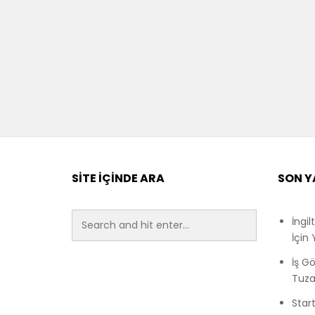
SITE İÇINDE ARA
SON Y
İngi
İçin
İş G
Tuza
Start