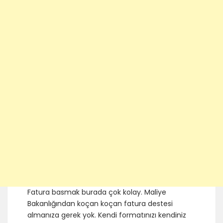
Fatura basmak burada çok kolay. Maliye
Bakanlığından koçan koçan fatura destesi
almanıza gerek yok. Kendi formatınızı kendiniz