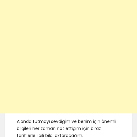
Ajanda tutmayı sevdiğim ve benim için önemli
bilgileri her zaman not ettiğim için biraz
tarihlerle ilgili bilgi aktaracağım.