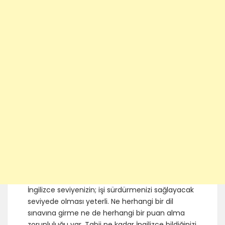
İngilizce seviyenizin; işi sürdürmenizi sağlayacak
seviyede olması yeterli. Ne herhangi bir dil
sınavına girme ne de herhangi bir puan alma
zorunluluğu var. Tabii ne kadar İngilizce bildiğinizi