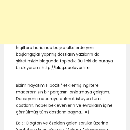
İngiltere haricinde başka ülkelerde yeni
başlangıçlar yapmış dostların yazılarını da
şirketimizin blogunda topladık. Bu linki de buraya
bırakıyorum.
http://blog.coolever.life
Bizim hayatımızı pozitif etkilemiş İngiltere
maceramızın bir parçasını anlatmaya çalıştım.
Darısı yeni maceraya atılmak isteyen tüm
dostların, haber bekleyenlerin ve evrakların içine
gömülmüş tüm dostların başına… =)
Edit : Blogtan ve özelden gelen sorular üzerine
Youtube’a koyduğumuz “Ankara Anlaşmasına