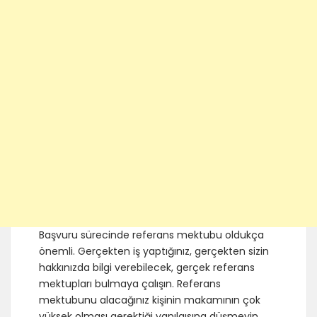
Başvuru sürecinde referans mektubu oldukça
önemli. Gerçekten iş yaptığınız, gerçekten sizin
hakkınızda bilgi verebilecek, gerçek referans
mektupları bulmaya çalışın. Referans
mektubunu alacağınız kişinin makamının çok
yüksek olması gerektiği yanılgısına düşmeyin.