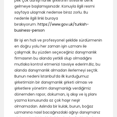
pek çok danışmanlık şirketinin sitesine denk
gelmeye başlamışsınızdır. Konuyla ilgili resmi
sayfaya ulaşmak nedense biraz zorlu. Bu
nedenle ilgili linki buraya
bırakıyorum.
https://www.gov.uk/turkish-
business-person
Bir işi en hızlı ve profesyonel şekilde sürdürmenin
en doğru
yolu her zaman işin uzmanı ile
çalışmak. Bu yüzden seçeceğiniz danışmanlık
firmasının bu alanda yetkili olup olmadığını
mutlaka kontrol etmenizi tavsiye ederim.Biz, bu
alanda danışmanlık almadan ilerlemeyi seçtik.
Bunun nedeni İstanbul’da ilk kurduğumuz
şirketimizin bir danışmanlık şirketi olması ve
şirketlere yönetim danışmanlığı verdiğimiz
dönemden rapor, dokuman, iş akışı ve iş planı
yazma konusunda az çok haşır neşir
olmamızdan. Aslında bir kulak, burun, boğaz
uzmanına nasıl bacağınızdaki ağrıyı danışmanız