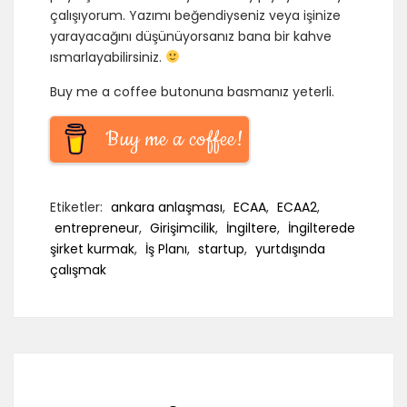
çalışıyorum. Yazımı beğendiyseniz veya işinize
yarayacağını düşünüyorsanız bana bir kahve
ısmarlayabilirsiniz.
Buy me a coffee butonuna basmanız yeterli.
Buy me a coffee!
Etiketler:
ankara anlaşması
,
ECAA
,
ECAA2
,
entrepreneur
,
Girişimcilik
,
İngiltere
,
İngilterede
şirket kurmak
,
İş Planı
,
startup
,
yurtdışında
çalışmak