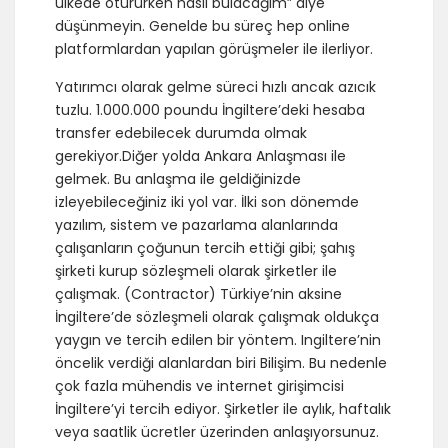
ülkede otururken nasıl bulacağım” diye
düşünmeyin. Genelde bu süreç hep online
platformlardan yapılan görüşmeler ile ilerliyor.
Yatırımcı olarak gelme süreci hızlı ancak azıcık
tuzlu. 1.000.000 poundu İngiltere’deki hesaba
transfer edebilecek durumda olmak
gerekiyor.Diğer yolda Ankara Anlaşması ile
gelmek. Bu anlaşma ile geldiğinizde
izleyebileceğiniz iki yol var. İlki son dönemde
yazılım, sistem ve pazarlama alanlarında
çalışanların çoğunun tercih ettiği gibi; şahış
şirketi kurup sözleşmeli olarak şirketler ile
çalışmak. (Contractor) Türkiye’nin aksine
İngiltere’de sözleşmeli olarak çalışmak oldukça
yaygın ve tercih edilen bir yöntem. Ingiltere’nin
öncelik verdiği alanlardan biri Bilişim. Bu nedenle
çok fazla mühendis ve internet girişimcisi
İngiltere’yi tercih ediyor. Şirketler ile aylık, haftalık
veya saatlik ücretler üzerinden anlaşıyorsunuz.